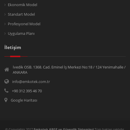
Ekonomik Model
Standart Model
Profesyonel Model
Uygulama Planı
İletişim
İvedik OSB. 1368. Cad. Eminel İş Merkezi No:18 / 124 Yenimahalle /
ANKARA
info@emkotek.com.tr
+90 312 395 46 70
Google Haritası
© Copyrights 2017
Emkotek ARGE ve Güvenlik Sistemleri
Tüm hakları saklıdır.