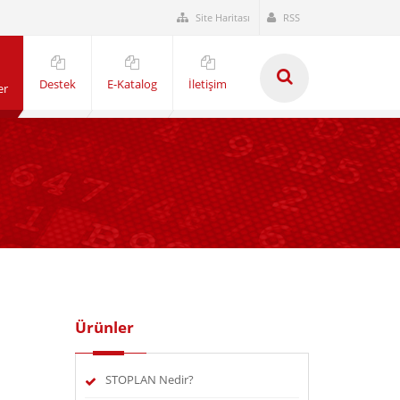
Site Haritası
RSS
Destek
E-Katalog
İletişim
er
Ürünler
STOPLAN Nedir?