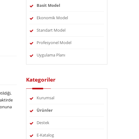
Basit Model
Ekonomik Model
Standart Model
Profesyonel Model
Uygulama Planı
Kategoriler
ildiği,
Kurumsal
taktirde
efonuna
Ürünler
Destek
E-Katalog