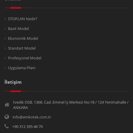
STOPLAN Nedir?
Basit Model
Ekonomik Model
Standart Model
Profesyonel Model
Uygulama Planı
İletişim
İvedik OSB. 1368. Cad. Eminel İş Merkezi No:18 / 124 Yenimahalle /
ANKARA
info@emkotek.com.tr
+90 312 395 46 70