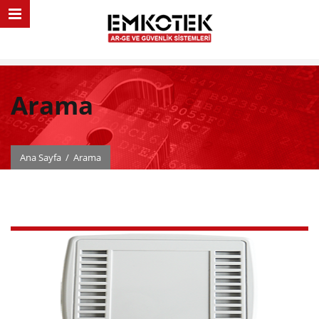
Arama
Ana Sayfa
/
Arama